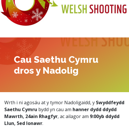
Cau Saethu Cymru
dros y Nadolig
Wrth i ni agosáu at y tymor Nadoligaidd, y
Swyddfeydd
Saethu Cymru
bydd yn cau am
hanner dydd ddydd
Mawrth, 24ain Rhagfyr
, ac ailagor am
9:00yb ddydd
Llun, 5ed Ionawr
.