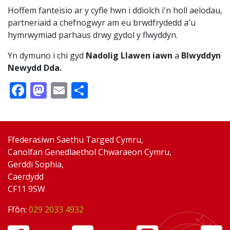
Hoffem fanteisio ar y cyfle hwn i ddiolch i'n holl aelodau,
partneriaid a chefnogwyr am eu brwdfrydedd a'u
hymrwymiad parhaus drwy gydol y flwyddyn.
Yn dymuno i chi gyd
Nadolig Llawen iawn
a
Blwyddyn
Newydd Dda.
Facebook
Mastodon
Email
Share
Ffederasiwn Saethu Targed Cymru,
Canolfan Genedlaethol Chwaraeon Cymru,
Gerddi Sophia,
Caerdydd
CF11 9SW
Ffôn:
029 2033 4932