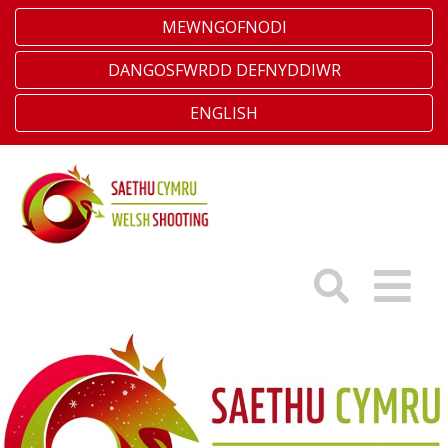
MEWNGOFNODI
DANGOSFWRDD DEFNYDDIWR
ENGLISH