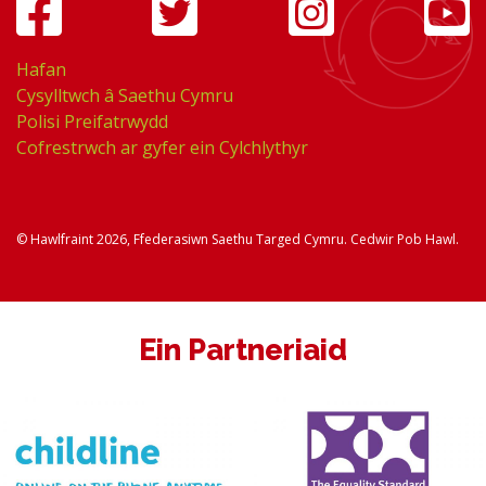
Hafan
Cysylltwch â Saethu Cymru
Polisi Preifatrwydd
Cofrestrwch ar gyfer ein Cylchlythyr
© Hawlfraint 2026, Ffederasiwn Saethu Targed Cymru. Cedwir Pob Hawl.
Ein Partneriaid