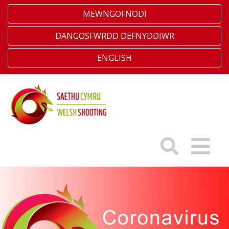
MEWNGOFNODI
DANGOSFWRDD DEFNYDDIWR
ENGLISH