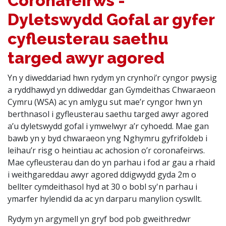
Coronafeirws -
Dyletswydd Gofal ar gyfer
cyfleusterau saethu
targed awyr agored
Yn y diweddariad hwn rydym yn crynhoi’r cyngor pwysig
a ryddhawyd yn ddiweddar gan Gymdeithas Chwaraeon
Cymru (WSA) ac yn amlygu sut mae’r cyngor hwn yn
berthnasol i gyfleusterau saethu targed awyr agored
a’u dyletswydd gofal i ymwelwyr a’r cyhoedd. Mae gan
bawb yn y byd chwaraeon yng Nghymru gyfrifoldeb i
leihau’r risg o heintiau ac achosion o’r coronafeirws.
Mae cyfleusterau dan do yn parhau i fod ar gau a rhaid
i weithgareddau awyr agored ddigwydd gyda 2m o
bellter cymdeithasol hyd at 30 o bobl sy'n parhau i
ymarfer hylendid da ac yn darparu manylion cyswllt.
Rydym yn argymell yn gryf bod pob gweithredwr