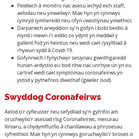
Peidiwch â monitro nac asesu iechyd eich staff,
aelodau neu ymwelwyr. Mae hyn yn cynnwys
cymryd tymheredd neu ofyn cwestiynau ymwthiol.
Darparwch arwyddion sy'n gofyn i bobl beidio â
mynd i mewn i'r eiddo os ydynt yn meddwl y
gallent fod yn heintus neu wedi cael cysylltiad â
rhywun sydd â Covid-19.
Gofynnwch i fynychwyr sesiynau gweithgaredd
hunan-ardystio eu bod nhw nac unrhyw un yn eu
cartref wedi cael symptomau coronafeirws yn
ystod y pythefnos diwethaf (gweler isod).
Swyddog Coronafeirws
Aelod o’r cyfleuster neu sefydliad sy’n gyfrifol am
oruchwylio’r asesiad risg Coronafeirws, mesurau
lliniaru, a chydymffurfio â chanllawiau a phrosesau
cyfreithiol. Mae hyn yn cynnwys goruchwylio'r broses o