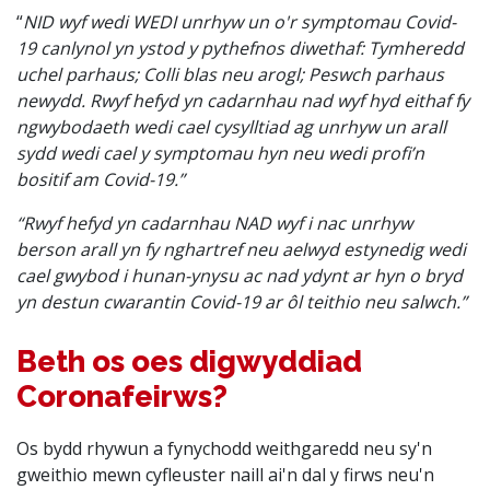
“
NID wyf wedi WEDI unrhyw un o'r symptomau Covid-
19 canlynol yn ystod y pythefnos diwethaf: Tymheredd
uchel parhaus; Colli blas neu arogl; Peswch parhaus
newydd. Rwyf hefyd yn cadarnhau nad wyf hyd eithaf fy
ngwybodaeth wedi cael cysylltiad ag unrhyw un arall
sydd wedi cael y symptomau hyn neu wedi profi’n
bositif am Covid-19.”
“Rwyf hefyd yn cadarnhau NAD wyf i nac unrhyw
berson arall yn fy nghartref neu aelwyd estynedig wedi
cael gwybod i hunan-ynysu ac nad ydynt ar hyn o bryd
yn destun cwarantin Covid-19 ar ôl teithio neu salwch.”
Beth os oes digwyddiad
Coronafeirws?
Os bydd rhywun a fynychodd weithgaredd neu sy'n
gweithio mewn cyfleuster naill ai'n dal y firws neu'n