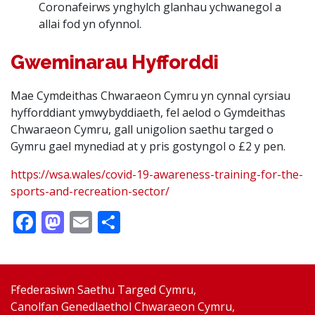
Coronafeirws ynghylch glanhau ychwanegol a
allai fod yn ofynnol.
Gweminarau Hyfforddi
Mae Cymdeithas Chwaraeon Cymru yn cynnal cyrsiau
hyfforddiant ymwybyddiaeth, fel aelod o Gymdeithas
Chwaraeon Cymru, gall unigolion saethu targed o
Gymru gael mynediad at y pris gostyngol o £2 y pen.
https://wsa.wales/covid-19-awareness-training-for-the-
sports-and-recreation-sector/
Facebook
Mastodon
Email
Share
Ffederasiwn Saethu Targed Cymru,
Canolfan Genedlaethol Chwaraeon Cymru,