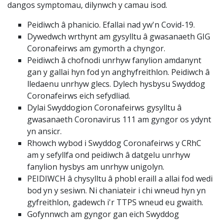
dangos symptomau, dilynwch y camau isod.
Peidiwch â phanicio. Efallai nad yw'n Covid-19.
Dywedwch wrthynt am gysylltu â gwasanaeth GIG
Coronafeirws am gymorth a chyngor.
Peidiwch â chofnodi unrhyw fanylion amdanynt
gan y gallai hyn fod yn anghyfreithlon. Peidiwch â
lledaenu unrhyw glecs. Dylech hysbysu Swyddog
Coronafeirws eich sefydliad.
Dylai Swyddogion Coronafeirws gysylltu â
gwasanaeth Coronavirus 111 am gyngor os ydynt
yn ansicr.
Rhowch wybod i Swyddog Coronafeirws y CRhC
am y sefyllfa ond peidiwch â datgelu unrhyw
fanylion hysbys am unrhyw unigolyn.
PEIDIWCH â chysylltu â phobl eraill a allai fod wedi
bod yn y sesiwn. Ni chaniateir i chi wneud hyn yn
gyfreithlon, gadewch i'r TTPS wneud eu gwaith.
Gofynnwch am gyngor gan eich Swyddog