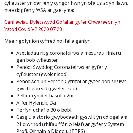
cyfleuster yn darllen y cyngor hwn yn ofalus ac yn llawn,
mae dogfen y WSA ar gael yma:
Canllawiau Dyletswydd Gofal ar gyfer Chwaraeon yn
Ystod Covid V2 2020 07 28
Mae'r gofynion cyffredinol fel a ganlyn:
Asesiadau risg coronafeirws a mesurau lliniaru
gan bob cyfleuster.
Penodi Swyddog Coronafeirws ar gyfer y
cyfleuster (gweler isod).
Penodwch un Person Cyfrifol ar gyfer pob sesiwn
gweithgaredd (gweler isod).
Pellter cymdeithasol o 2m.
Arfer Hylendid Da.
Terfyn uchaf o 30 o bobl.
Casglu a storio gwybodaeth gyswllt yn ddiogel am
21 diwrnod (rhifau ffôn o leiaf) ar gyfer y System
Profi, Olrhain a Diogelu (TTPS).