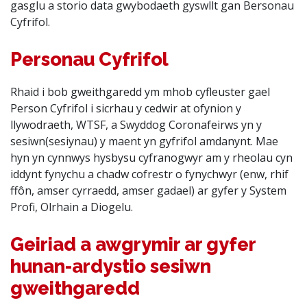
gasglu a storio data gwybodaeth gyswllt gan Bersonau
Cyfrifol.
Personau Cyfrifol
Rhaid i bob gweithgaredd ym mhob cyfleuster gael
Person Cyfrifol i sicrhau y cedwir at ofynion y
llywodraeth, WTSF, a Swyddog Coronafeirws yn y
sesiwn(sesiynau) y maent yn gyfrifol amdanynt. Mae
hyn yn cynnwys hysbysu cyfranogwyr am y rheolau cyn
iddynt fynychu a chadw cofrestr o fynychwyr (enw, rhif
ffôn, amser cyrraedd, amser gadael) ar gyfer y System
Profi, Olrhain a Diogelu.
Geiriad a awgrymir ar gyfer
hunan-ardystio sesiwn
gweithgaredd