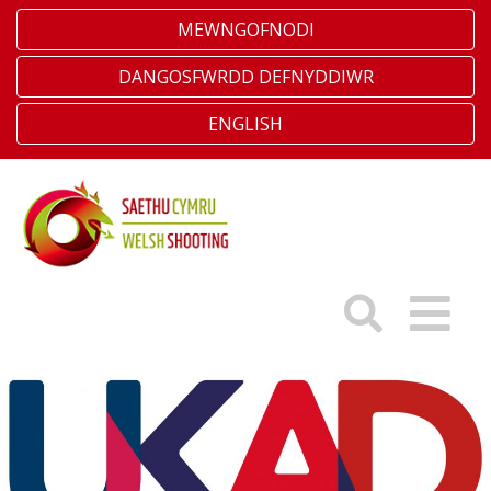
MEWNGOFNODI
DANGOSFWRDD DEFNYDDIWR
ENGLISH